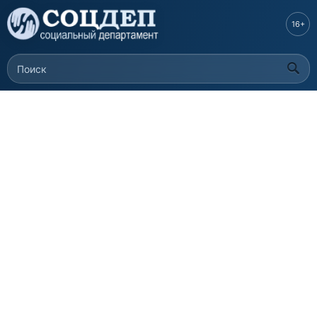
Перейти к
основному
16+
содержанию
Поиск
Форма поиска