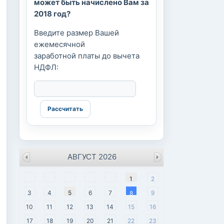
может быть начислено Вам за
2018 год?
Введите размер Вашей
ежемесячной
заработной платы до вычета
НДФЛ:
АВГУСТ 2026
пн
вт
ср
чт
пт
сб
вс
1
2
3
4
5
6
7
9
8
10
11
12
13
14
15
16
17
18
19
20
21
22
23