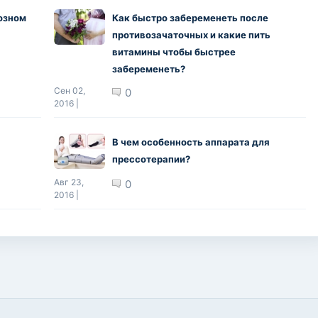
озном
Как быстро забеременеть после
противозачаточных и какие пить
витамины чтобы быстрее
забеременеть?
Сен 02,
0
2016 |
В чем особенность аппарата для
прессотерапии?
Авг 23,
0
2016 |