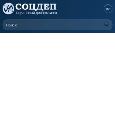
Перейти к
основному
16+
содержанию
Поиск
Форма поиска