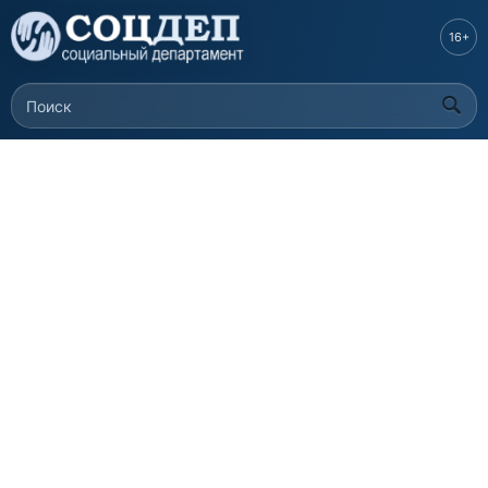
Перейти к
основному
16+
содержанию
Поиск
Форма поиска