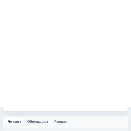
Читают
(активная вкладка)
Обсуждают
Релизы