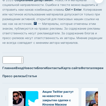
© 2026
Социальный департамент
. Новости и материалы
социальной направленности. Ошибки в тексте можно выделить и
отправить нам нажав комбинацию клавиш
Ctrl + Enter
. Копирование
или частичное использование материалов допускается только при
размещении активной, открытой для поисковых машин ссылки на
нас как на источник.
— Материалы, которые отмечены этим
знаком, публикуются на правах рекламы. За содержание рекламы
ответственность несут рекламодатели. За содержание блогов и
пресс-релизов несут ответственность их авторы. Мнение редакции
не всегда совпадает с мнением автора материалов.
Главная
Вход
Новости
Блоги
Контакты
Карта сайта
Фотогаллереи
Пресс-релизы
Статьи
Акции Twitter растут
на новостях о
закрытии сделки с
Илоном Маском