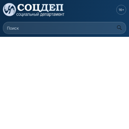
Перейти к
основному
16+
содержанию
Поиск
Форма поиска