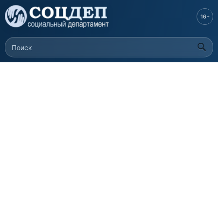
Перейти к
основному
16+
содержанию
Поиск
Форма поиска