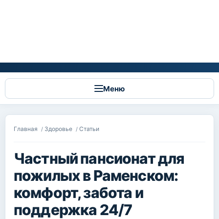
Меню
Вы здесь
Главная
Здоровье
Статьи
/
/
Частный пансионат для
пожилых в Раменском:
комфорт, забота и
поддержка 24/7