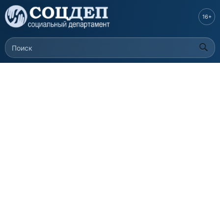
Перейти к
основному
16+
содержанию
Поиск
Форма поиска