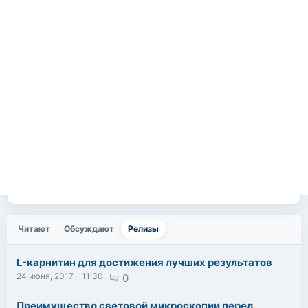
Читают
Обсуждают
Релизы
(активная вкладка)
L-карнитин для достижения лучших результатов
24 июня, 2017 - 11:30
0
Преимущество световой микроскопии перед