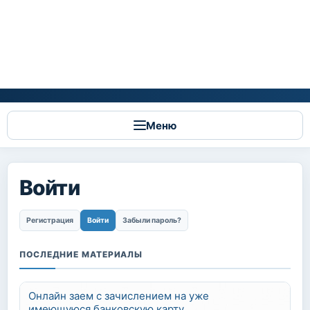
Меню
Войти
Главные вкладки
Регистрация
Войти
(активная вкладка)
Забыли пароль?
ПОСЛЕДНИЕ МАТЕРИАЛЫ
Онлайн заем с зачислением на уже
имеющуюся банковскую карту