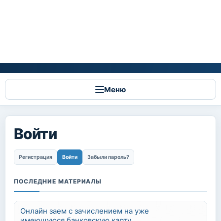
Меню
Войти
Главные вкладки
Регистрация
Войти
(активная вкладка)
Забыли пароль?
ПОСЛЕДНИЕ МАТЕРИАЛЫ
Онлайн заем с зачислением на уже
имеющуюся банковскую карту