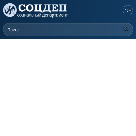
Перейти к
основному
16+
содержанию
Поиск
Форма поиска