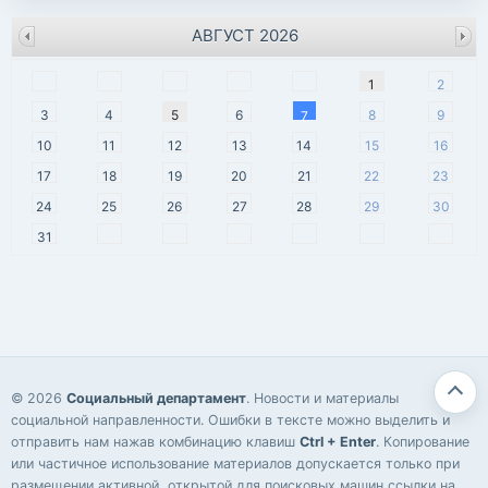
АВГУСТ 2026
пн
вт
ср
чт
пт
сб
вс
1
2
3
4
5
6
8
9
7
10
11
12
13
14
15
16
17
18
19
20
21
22
23
24
25
26
27
28
29
30
31
© 2026
Социальный департамент
. Новости и материалы
социальной направленности. Ошибки в тексте можно выделить и
отправить нам нажав комбинацию клавиш
Ctrl + Enter
. Копирование
или частичное использование материалов допускается только при
размещении активной, открытой для поисковых машин ссылки на