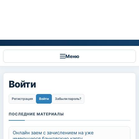
Меню
Войти
Главные вкладки
Регистрация
Войти
(активная вкладка)
Забыли пароль?
ПОСЛЕДНИЕ МАТЕРИАЛЫ
Онлайн заем с зачислением на уже
имеющуюся банковскую карту