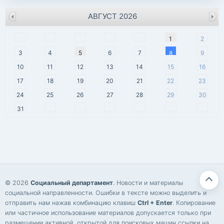
АВГУСТ 2026
пн
вт
ср
чт
пт
сб
вс
1
2
3
4
5
6
7
9
8
10
11
12
13
14
15
16
17
18
19
20
21
22
23
24
25
26
27
28
29
30
31
© 2026
Социальный департамент
. Новости и материалы
социальной направленности. Ошибки в тексте можно выделить и
отправить нам нажав комбинацию клавиш
Ctrl + Enter
. Копирование
или частичное использование материалов допускается только при
размещении активной, открытой для поисковых машин ссылки на