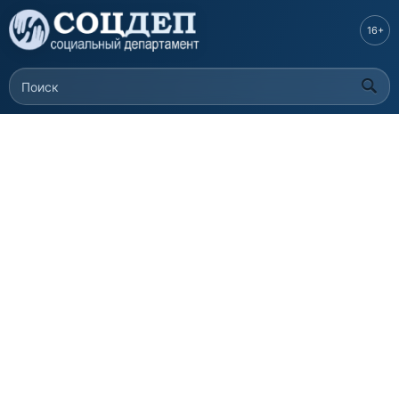
Перейти к
основному
16+
содержанию
Поиск
Форма поиска