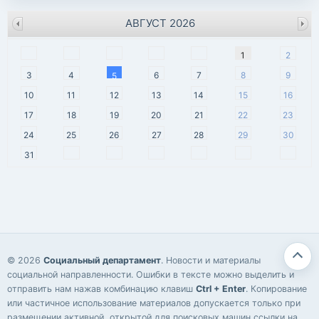
АВГУСТ 2026
пн
вт
ср
чт
пт
сб
вс
1
2
3
4
6
7
8
9
5
10
11
12
13
14
15
16
17
18
19
20
21
22
23
24
25
26
27
28
29
30
31
© 2026
Социальный департамент
. Новости и материалы
социальной направленности. Ошибки в тексте можно выделить и
отправить нам нажав комбинацию клавиш
Ctrl + Enter
. Копирование
или частичное использование материалов допускается только при
размещении активной, открытой для поисковых машин ссылки на