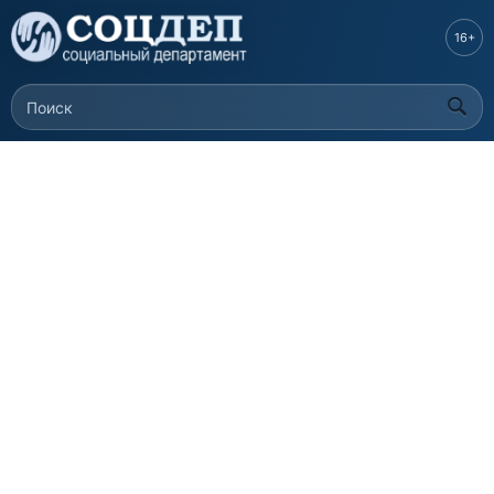
Перейти к
основному
16+
содержанию
Поиск
Форма поиска