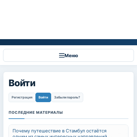
Меню
Войти
Главные вкладки
Регистрация
Войти
(активная вкладка)
Забыли пароль?
ПОСЛЕДНИЕ МАТЕРИАЛЫ
Почему путешествие в Стамбул остаётся
одним из самых интересных направлений