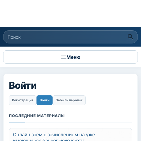
Поиск
Форма поиска
Меню
Войти
Главные вкладки
Регистрация
Войти
(активная вкладка)
Забыли пароль?
ПОСЛЕДНИЕ МАТЕРИАЛЫ
Онлайн заем с зачислением на уже
имеющуюся банковскую карту