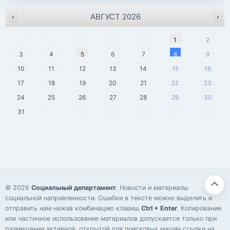
АВГУСТ 2026
пн
вт
ср
чт
пт
сб
вс
1
2
3
4
5
6
7
9
8
10
11
12
13
14
15
16
17
18
19
20
21
22
23
24
25
26
27
28
29
30
31
© 2026
Социальный департамент
. Новости и материалы
социальной направленности. Ошибки в тексте можно выделить и
отправить нам нажав комбинацию клавиш
Ctrl + Enter
. Копирование
или частичное использование материалов допускается только при
размещении активной, открытой для поисковых машин ссылки на