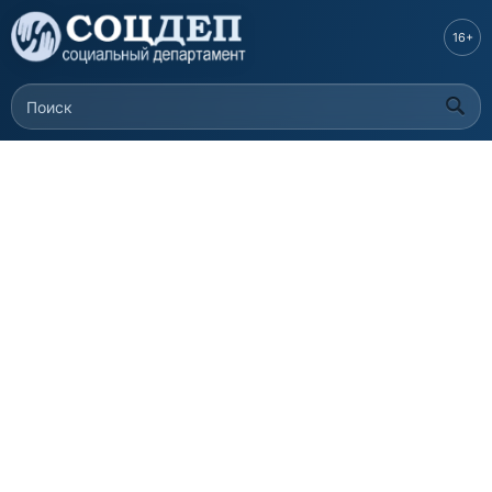
Перейти к
основному
16+
содержанию
Поиск
Форма поиска