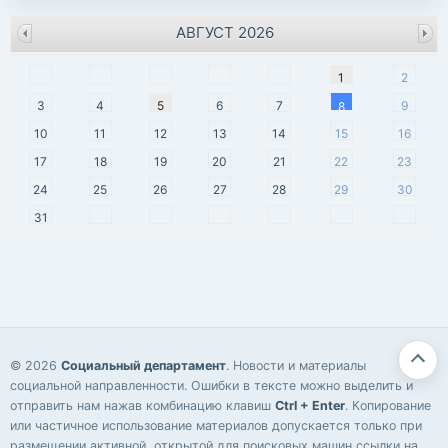
АВГУСТ 2026
пн
вт
ср
чт
пт
сб
вс
1
2
3
4
5
6
7
9
8
10
11
12
13
14
15
16
17
18
19
20
21
22
23
24
25
26
27
28
29
30
31
© 2026
Социальный департамент
. Новости и материалы
социальной направленности. Ошибки в тексте можно выделить и
отправить нам нажав комбинацию клавиш
Ctrl + Enter
. Копирование
или частичное использование материалов допускается только при
размещении активной, открытой для поисковых машин ссылки на