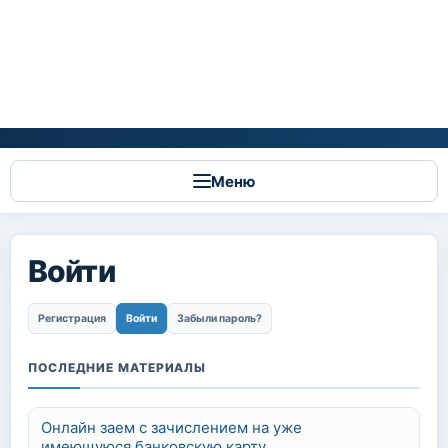
Меню
Войти
Главные вкладки
Регистрация
Войти
(активная вкладка)
Забыли пароль?
ПОСЛЕДНИЕ МАТЕРИАЛЫ
Онлайн заем с зачислением на уже
имеющуюся банковскую карту