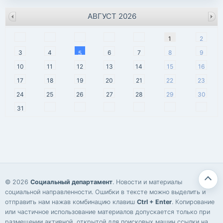
АВГУСТ 2026
пн
вт
ср
чт
пт
сб
вс
1
2
3
4
6
7
8
9
5
10
11
12
13
14
15
16
17
18
19
20
21
22
23
24
25
26
27
28
29
30
31
© 2026
Социальный департамент
. Новости и материалы
социальной направленности. Ошибки в тексте можно выделить и
отправить нам нажав комбинацию клавиш
Ctrl + Enter
. Копирование
или частичное использование материалов допускается только при
размещении активной, открытой для поисковых машин ссылки на