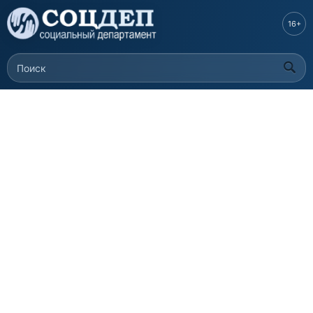
Перейти к
основному
16+
содержанию
Поиск
Форма поиска