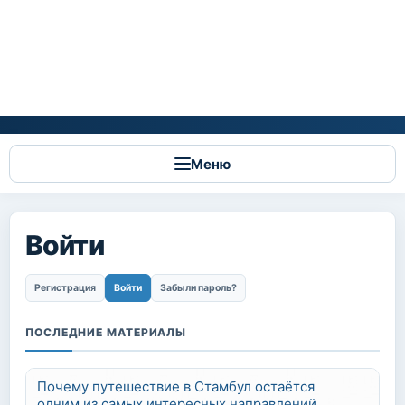
Меню
Войти
Главные вкладки
Регистрация
Войти
(активная вкладка)
Забыли пароль?
ПОСЛЕДНИЕ МАТЕРИАЛЫ
Почему путешествие в Стамбул остаётся
одним из самых интересных направлений