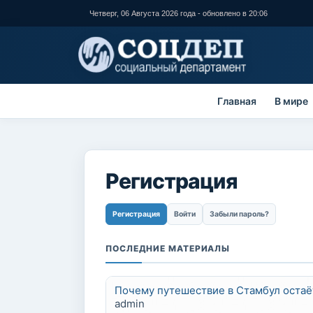
Перейти к
Четверг, 06 Августа 2026 года - обновлено в 20:06
основному
содержанию
Главная
В мире
Регистрация
Главные вкладки
Регистрация
(активная вкладка)
Войти
Забыли пароль?
ПОСЛЕДНИЕ МАТЕРИАЛЫ
Почему путешествие в Стамбул остаё
admin