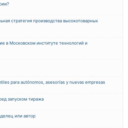
рии?
льная стратегия производства высокотоварных
е в Московском институте технологий и
útiles para autónomos, asesorías y nuevas empresas
ред запуском тиража
ладелец или автор