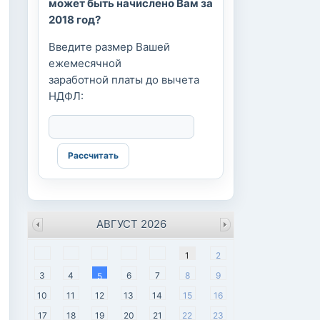
может быть начислено Вам за
2018 год?
Введите размер Вашей
ежемесячной
заработной платы до вычета
НДФЛ:
АВГУСТ 2026
пн
вт
ср
чт
пт
сб
вс
1
2
3
4
6
7
8
9
5
10
11
12
13
14
15
16
17
18
19
20
21
22
23