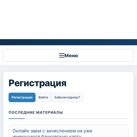
Меню
Регистрация
Главные вкладки
Регистрация
(активная вкладка)
Войти
Забыли пароль?
ПОСЛЕДНИЕ МАТЕРИАЛЫ
Онлайн заем с зачислением на уже
имеющуюся банковскую карту