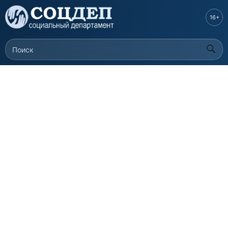
Перейти к
основному
16+
содержанию
Поиск
Форма поиска