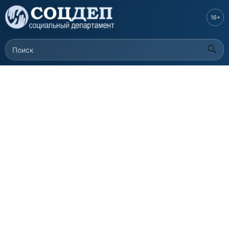
Перейти к
основному
16+
содержанию
Поиск
Форма поиска