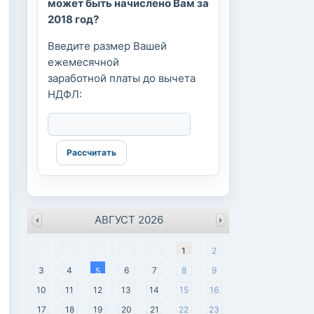
может быть начислено Вам за
2018 год?
Введите размер Вашей
ежемесячной
заработной платы до вычета
НДФЛ:
АВГУСТ 2026
пн
вт
ср
чт
пт
сб
вс
1
2
3
4
6
7
8
9
5
10
11
12
13
14
15
16
17
18
19
20
21
22
23