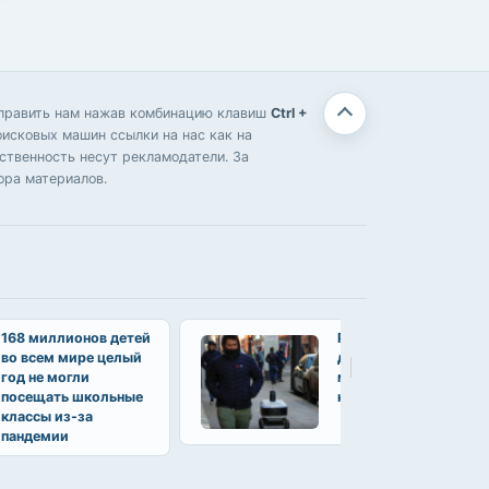
отправить нам нажав комбинацию клавиш
Ctrl +
оисковых машин ссылки на нас как на
твенность несут рекламодатели. За
ора материалов.
168 миллионов детей
Роботы-багги начали
во всем мире целый
доставлять еду
год не могли
московским
посещать школьные
клиентам
классы из-за
пандемии