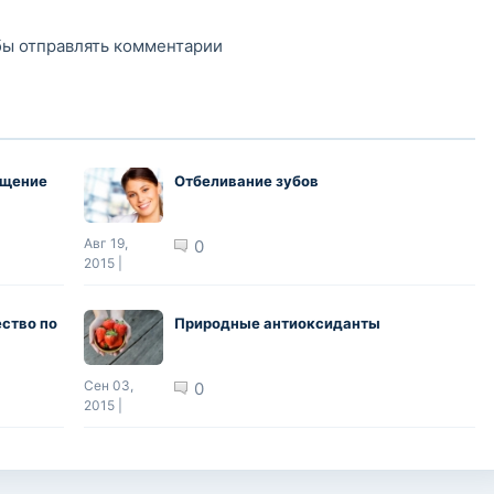
обы отправлять комментарии
ащение
Отбеливание зубов
Авг 19,
0
2015 |
ество по
Природные антиоксиданты
Сен 03,
0
2015 |