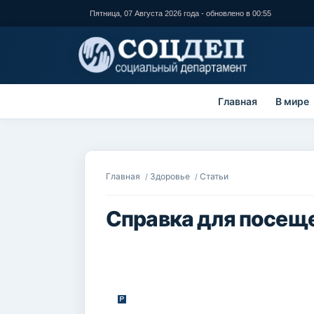
Перейти к
Пятница, 07 Августа 2026 года - обновлено в 00:55
основному
содержанию
Главная
В мире
Вы здесь
Главная
Здоровье
Статьи
/
/
Справка для посеще