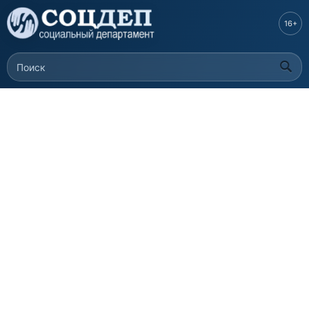
Перейти к
основному
16+
содержанию
Поиск
Форма поиска