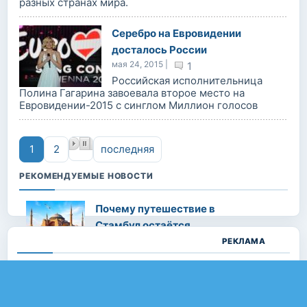
разных странах мира.
Серебро на Евровидении
досталось России
мая 24, 2015 |
1
Российская исполнительница
Полина Гагарина завоевала второе место на
Евровидении-2015 с синглом Миллион голосов
Страницы
1
2
последняя
РЕКОМЕНДУЕМЫЕ НОВОСТИ
Почему путешествие в
Стамбул остаётся
одним из самых
РЕКЛАМА
интересных направлений
Авг 05, 2026 |
0
Металлопластиковые
трубы: преимущества,