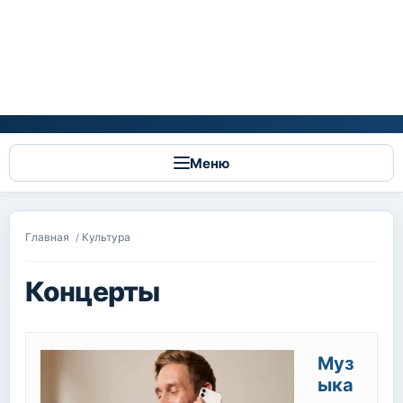
Меню
Вы здесь
Главная
Культура
/
Концерты
Муз
ыка