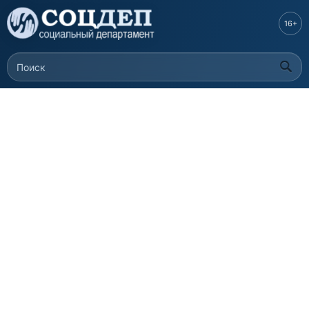
Перейти к
основному
16+
содержанию
Поиск
Форма поиска