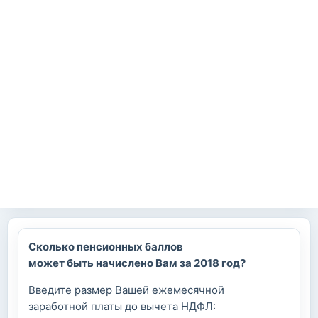
9 декабря, 2014 - 12:49
0
Большинство россиян видят пользу в крупных
инфраструктурных проектах
9 декабря, 2014 - 12:41
0
Российские вирусологи также достойны статуса
«Человек года»
11 декабря, 2014 - 18:08
0
Медведев: федеральный центр несет ответственность
за реформу в медицине
Сколько пенсионных баллов
может быть начислено Вам за 2018 год?
Введите размер Вашей ежемесячной
заработной платы до вычета НДФЛ: