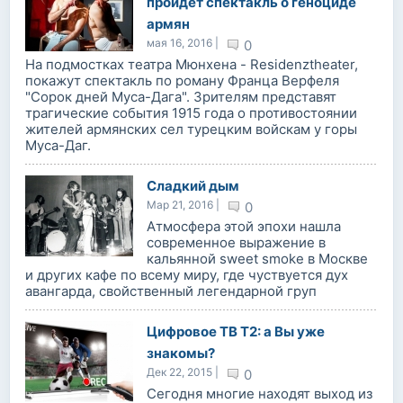
пройдет спектакль о геноциде
армян
мая 16, 2016 |
0
На подмостках театра Мюнхена - Residenztheater,
покажут спектакль по роману Франца Верфеля
"Сорок дней Муса-Дага". Зрителям представят
трагические события 1915 года о противостоянии
жителей армянских сел турецким войскам у горы
Муса-Даг.
Сладкий дым
Мар 21, 2016 |
0
Атмосфера этой эпохи нашла
современное выражение в
кальянной sweet smoke в Москве
и других кафе по всему миру, где чуствуется дух
авангарда, свойственный легендарной груп
Цифровое ТВ Т2: а Вы уже
знакомы?
Дек 22, 2015 |
0
Сегодня многие находят выход из