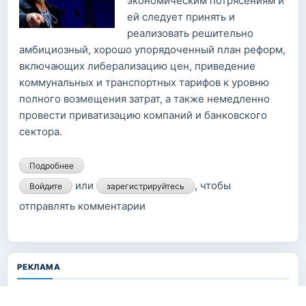
экономическим потрясениям и
ей следует принять и
реализовать решительно
амбициозный, хорошо упорядоченный план реформ,
включающих либерализацию цен, приведение
коммунальных и транспортных тарифов к уровню
полного возмещения затрат, а также немедленно
провести приватизацию компаний и банковского
сектора.
Подробнее
о В МВФ рекомендуют Белоруссии поступить также
как Украина
или
, чтобы
Войдите
зарегистрируйтесь
отправлять комментарии
РЕКЛАМА