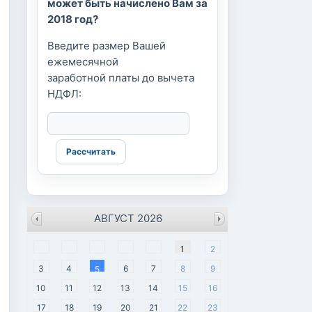
может быть начислено Вам за
2018 год?
Введите размер Вашей
ежемесячной
заработной платы до вычета
НДФЛ:
АВГУСТ 2026
пн
вт
ср
чт
пт
сб
вс
1
2
3
4
6
7
8
9
5
10
11
12
13
14
15
16
17
18
19
20
21
22
23