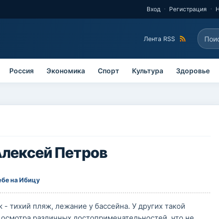
Вход
Регистрация
Поис
Лента RSS
Фо
Россия
Экономика
Спорт
Культура
Здоровье
Алексей Петров
ебе на Ибицу
 - тихий пляж, лежание у бассейна. У других такой
осмотра различных достопримечательностей, что не