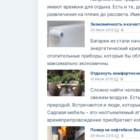
имеют времени для отдыха. Есть и те, д
развлечения на пляже до рассвета. Име
Экономичность и качес
29 Июля 2015
|
0
Батареи из стали нач
энергетический криз
отопительные приборы, которые бы обл
максимально экономичны.
Отдохнуть комфортно мо
10 Июля 2015
|
0
Сложно найти челове
свежем воздухе. Ест
природой. Встречаются и люди, которы
Садовая мебель – это неотъемлемый ат
времяпрепровождение приобретает ком
Пожар на нефтебазе Ва
09 Июня 2015
|
0