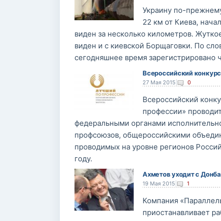
Украину по-прежнему
22 км от Киева, нача
виден за несколько километров. Жутко
виден и с киевской Борщаговки. По сло
сегодняшнее время зарегистрировано 
Всероссийский конкурс
27 Мая 2015
|
0
Всероссийский конку
профессии» проводит
федеральными органами исполнительн
профсоюзов, общероссийскими объедин
проводимых на уровне регионов Россий
году.
Ахметов уходит с Донб
19 Мая 2015
|
1
Компания «Параллель
приостанавливает ра