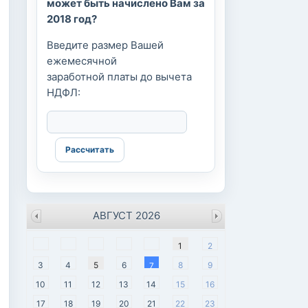
может быть начислено Вам за
2018 год?
Введите размер Вашей
ежемесячной
заработной платы до вычета
НДФЛ:
АВГУСТ 2026
пн
вт
ср
чт
пт
сб
вс
1
2
3
4
5
6
8
9
7
10
11
12
13
14
15
16
17
18
19
20
21
22
23