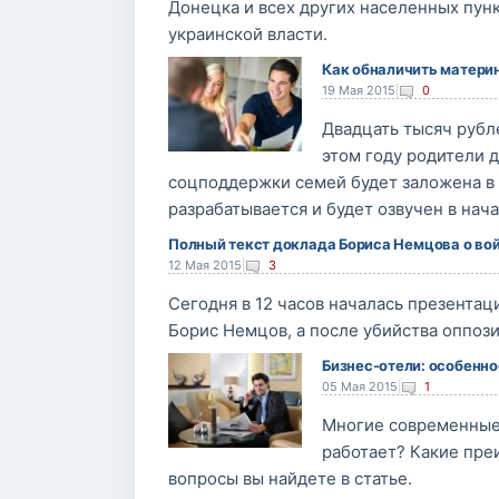
Донецка и всех других населенных пун
украинской власти.
Как обналичить материн
19 Мая 2015
|
0
Двадцать тысяч рубле
этом году родители 
соцподдержки семей будет заложена в 
разрабатывается и будет озвучен в на
Полный текст доклада Бориса Немцова о вой
12 Мая 2015
|
3
Сегодня в 12 часов началась презентац
Борис Немцов, а после убийства оппоз
Бизнес-отели: особенн
05 Мая 2015
|
1
Многие современные 
работает? Какие пре
вопросы вы найдете в статье.