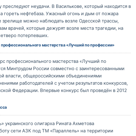
 преследуют неудачи. В Василькове, который находится в
ла гореть нефтебаза. Ужасный огонь и дым от пожара
е зрелище можно наблюдать возле Одесской трассы,
вам врачей, которые дежурят возле места трагедии, на
четверо потерпевших.
 профессионального мастерства «Лучший по профессии»
рс профессионального мастерства «Лучший по
ся Минтрудом России совместно с заинтересованными
ой власти, общероссийскими объединениями
ениями работодателей с учетом результатов конкурсов,
ской Федерации. Впервые конкурс был проведён в 2012
асса
» украинского олигарха Рината Ахметова
боту сети АЗК под ТМ «Параллель» на территории