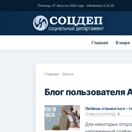
Перейти к
Пятница, 07 Августа 2026 года - обновлено в 22:20
основному
содержанию
Главная
В мире
Вы здесь
Главная
Блоги
/
Блог пользователя 
Любишь отрываться – т
13 Августа 2015
|
0
Для некоторых отпуск
напряженный график 