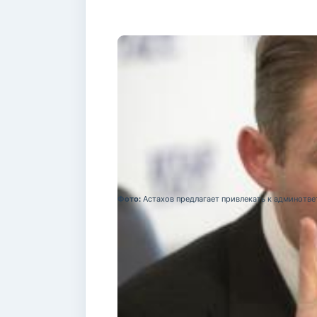
Фото:
Астахов предлагает привлекать к админотв