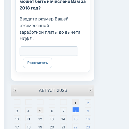
может быть начислено Вам за
2018 год?
Введите размер Вашей
ежемесячной
заработной платы до вычета
НДФЛ:
АВГУСТ 2026
пн
вт
ср
чт
пт
сб
вс
1
2
3
4
5
6
7
9
8
10
11
12
13
14
15
16
17
18
19
20
21
22
23