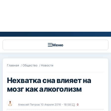
Меню
Вы здесь
Главная
Общество
Новости
/
/
Нехватка сна влияет на
мозг как алкоголизм
Алексей Петров
|
10 Апреля 2016 - 18:58
|
0