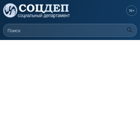
Перейти к
основному
16+
содержанию
Поиск
Форма поиска