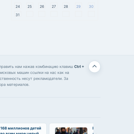
24
25
26
27
28
29
30
31
отправить нам нажав комбинацию клавиш
Ctrl +
оисковых машин ссылки на нас как на
твенность несут рекламодатели. За
ора материалов.
168 миллионов детей
Роботы-багги начали
во всем мире целый
доставлять еду