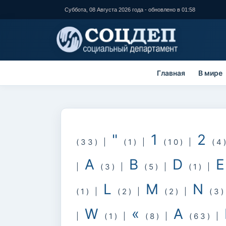
Перейти к
Суббота, 08 Августа 2026 года - обновлено в 01:58
основному
содержанию
Главная
В мире
"
1
2
(33)
|
(1)
|
(10)
|
(4
A
B
D
|
(3)
|
(5)
|
(1)
|
L
M
N
(1)
|
(2)
|
(2)
|
(3
W
«
А
|
(1)
|
(8)
|
(63)
|