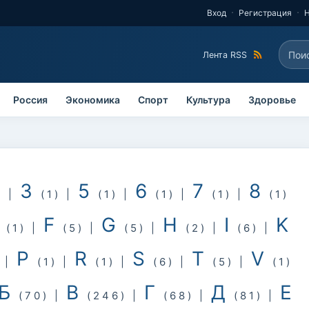
Вход
Регистрация
Поис
Лента RSS
Фо
Россия
Экономика
Спорт
Культура
Здоровье
3
5
6
7
8
)
|
(1)
|
(1)
|
(1)
|
(1)
|
(1)
E
F
G
H
I
K
(1)
|
(5)
|
(5)
|
(2)
|
(6)
|
P
R
S
T
V
)
|
(1)
|
(1)
|
(6)
|
(5)
|
(1)
Б
В
Г
Д
Е
(70)
|
(246)
|
(68)
|
(81)
|