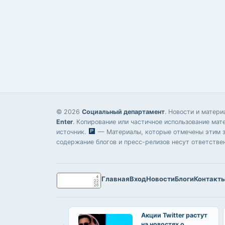
© 2026
Социальный департамент
. Новости и матер
Enter
. Копирование или частичное использование мат
источник.
— Материалы, которые отмечены этим зн
содержание блогов и пресс-релизов несут ответстве
Главная
Вход
Новости
Блоги
Контакт
Акции Twitter растут
на новостях о