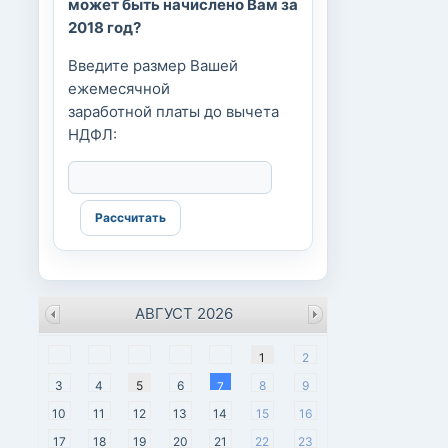
может быть начислено Вам за
2018 год?
Введите размер Вашей
ежемесячной
заработной платы до вычета
НДФЛ:
АВГУСТ 2026
пн
вт
ср
чт
пт
сб
вс
1
2
3
4
5
6
8
9
7
10
11
12
13
14
15
16
17
18
19
20
21
22
23