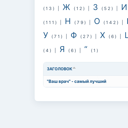
Ж
З
(13)
|
(12)
|
(52)
|
Н
О
(111)
|
(79)
|
(142)
|
У
Ф
Х
(71)
|
(27)
|
(6)
|
Я
“
(4)
|
(6)
|
(1)
ЗАГОЛОВОК
"Ваш врач" - самый лучший