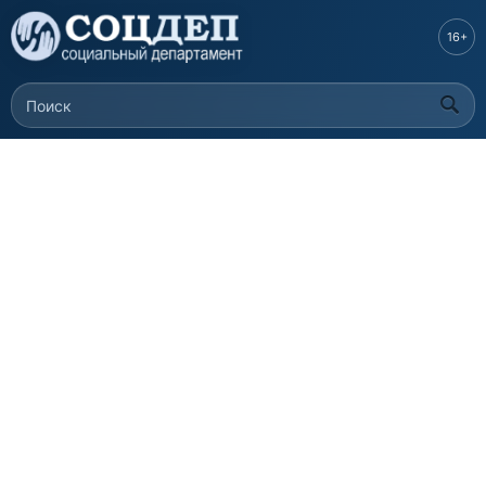
Перейти к
основному
16+
содержанию
Поиск
Форма поиска