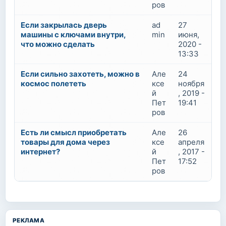
ров
Если закрылась дверь
ad
27
машины с ключами внутри,
min
июня,
что можно сделать
2020 -
13:33
Если сильно захотеть, можно в
Але
24
космос полететь
ксе
ноября
й
, 2019 -
Пет
19:41
ров
Есть ли смысл приобретать
Але
26
товары для дома через
ксе
апреля
интернет?
й
, 2017 -
Пет
17:52
ров
РЕКЛАМА