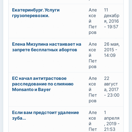
Екатеринбург. Услуги
Але
11
грузоперевозки.
ксе
декабр
й
я, 2016
Пет
- 19:57
ров
Елена Мизулина настаивает на
Але
26 мая,
запрете бесплатных абортов
ксе
2015 -
й
14:09
Пет
ров
ЕС начал антитрастовое
Але
22
расследование по слиянию
ксе
август
Monsanto и Bayer
й
а, 2017
Пет
- 23:00
ров
Если вам предстоит удаление
Але
1
зуба...
ксе
апреля
й
, 2019 -
Пет
21:53