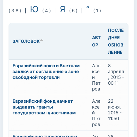
Ю
Я
“
(38)
|
(4)
|
(6)
|
(1)
ПОСЛЕ
АВТ
ДНЕЕ
ЗАГОЛОВОК
ОР
ОБНОВ
ЛЕНИЕ
Евразийский союз и Вьетнам
Але
8
заключат соглашение о зоне
ксе
апреля
свободной торговли
й
, 2015 -
Пет
00:11
ров
Евразийский фонд начнет
Але
22
выдавать гранты
ксе
июня,
государствам-участникам
й
2015 -
Пет
11:50
ров
Европейские туроператоры
Ам
28