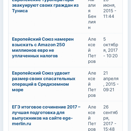
эвакуируют своих граждан из
али
июня,
Туниса
я
2015 -
Бен
11:44
лия
н
Европейский Союз намерен
Але
5
взыскать с Amazon 250
ксе
октябр
миллионов евро не
й
я, 2017
уплаченных налогов
Пет
- 10:20
ров
Европейский Союз удвоит
Але
21
размер своих спасательных
ксе
апреля
операций в Средиземном
й
, 2015 -
море
Пет
09:21
ров
ЕГЭ итоговое сочинение 2017 –
Але
26
лучшая подготовка для
ксе
сентяб
выпускников на сайте ege-
й
ря,
merlin.ru
Пет
2017 -
ров
15:48