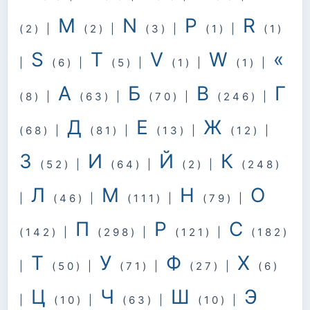
M
N
P
R
(2)
|
(2)
|
(3)
|
(1)
|
(1)
S
T
V
W
«
|
(6)
|
(5)
|
(1)
|
(1)
|
А
Б
В
Г
(8)
|
(63)
|
(70)
|
(246)
|
Д
Е
Ж
(68)
|
(81)
|
(13)
|
(12)
|
З
И
Й
К
(52)
|
(64)
|
(2)
|
(248)
Л
М
Н
О
|
(46)
|
(111)
|
(79)
|
П
Р
С
(142)
|
(298)
|
(121)
|
(182)
Т
У
Ф
Х
|
(50)
|
(71)
|
(27)
|
(6)
Ц
Ч
Ш
Э
|
(10)
|
(63)
|
(10)
|