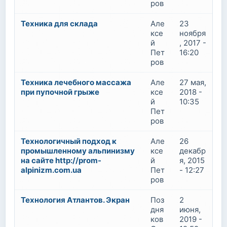
ров
Техника для склада
Але
23
ксе
ноября
й
, 2017 -
Пет
16:20
ров
Техника лечебного массажа
Але
27 мая,
при пупочной грыже
ксе
2018 -
й
10:35
Пет
ров
Технологичный подход к
Але
26
промышленному альпинизму
ксе
декабр
на сайте http://prom-
й
я, 2015
alpinizm.com.ua
Пет
- 12:27
ров
Технология Атлантов. Экран
Поз
2
дня
июня,
ков
2019 -