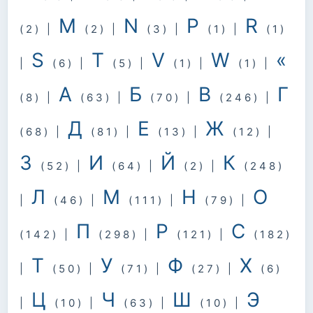
M
N
P
R
(2)
|
(2)
|
(3)
|
(1)
|
(1)
S
T
V
W
«
|
(6)
|
(5)
|
(1)
|
(1)
|
А
Б
В
Г
(8)
|
(63)
|
(70)
|
(246)
|
Д
Е
Ж
(68)
|
(81)
|
(13)
|
(12)
|
З
И
Й
К
(52)
|
(64)
|
(2)
|
(248)
Л
М
Н
О
|
(46)
|
(111)
|
(79)
|
П
Р
С
(142)
|
(298)
|
(121)
|
(182)
Т
У
Ф
Х
|
(50)
|
(71)
|
(27)
|
(6)
Ц
Ч
Ш
Э
|
(10)
|
(63)
|
(10)
|