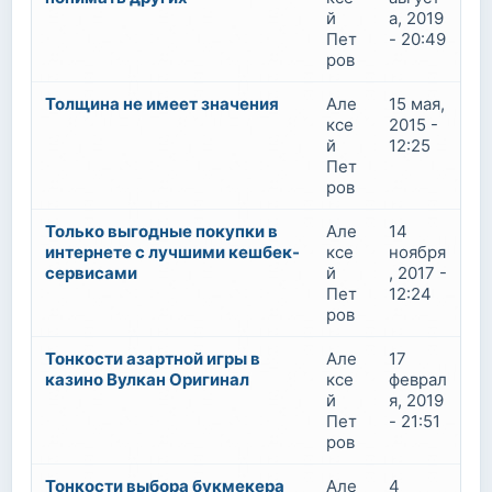
й
а, 2019
Пет
- 20:49
ров
Толщина не имеет значения
Але
15 мая,
ксе
2015 -
й
12:25
Пет
ров
Только выгодные покупки в
Але
14
интернете с лучшими кешбек-
ксе
ноября
сервисами
й
, 2017 -
Пет
12:24
ров
Тонкости азартной игры в
Але
17
казино Вулкан Оригинал
ксе
феврал
й
я, 2019
Пет
- 21:51
ров
Тонкости выбора букмекера
Але
4