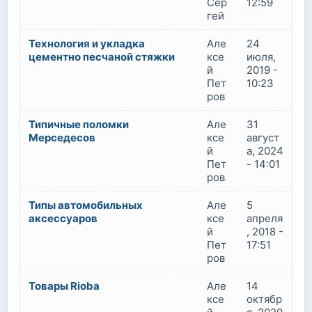
Сер
12:59
гей
Технология и укладка
Але
24
цементно песчаной стяжки
ксе
июля,
й
2019 -
Пет
10:23
ров
Типичные поломки
Але
31
Мерседесов
ксе
август
й
а, 2024
Пет
- 14:01
ров
Типы автомобильных
Але
5
аксессуаров
ксе
апреля
й
, 2018 -
Пет
17:51
ров
Товары Rioba
Але
14
ксе
октябр