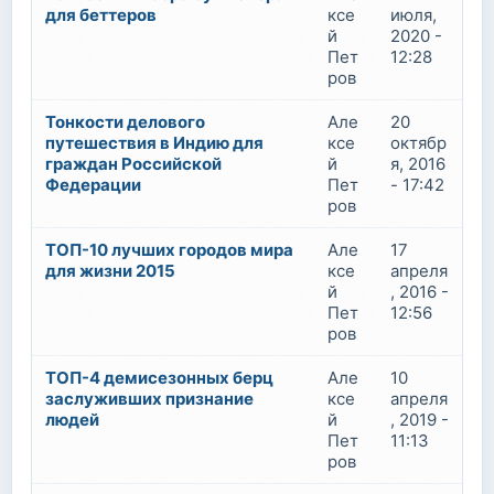
для беттеров
ксе
июля,
й
2020 -
Пет
12:28
ров
Тонкости делового
Але
20
путешествия в Индию для
ксе
октябр
граждан Российской
й
я, 2016
Федерации
Пет
- 17:42
ров
ТОП-10 лучших городов мира
Але
17
для жизни 2015
ксе
апреля
й
, 2016 -
Пет
12:56
ров
ТОП-4 демисезонных берц
Але
10
заслуживших признание
ксе
апреля
людей
й
, 2019 -
Пет
11:13
ров