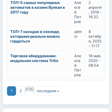
ТОП-5 самых популярных
Але
2
автоматов в казино Вулкан в
ксе
апреля
2017 году
й
, 2018 -
Пет
16:32
ров
ТОП-7 находок в секонде,
adm
8
которыми реально можно
in
октябр
гордиться
я, 2025
- 11:17
Торговое оборудование:
Але
18 мая,
модульная система Tritix
ксе
2020 -
й
08:54
Пет
ров
Страницы
1
2
последняя »