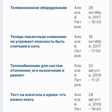
Телевизионное оборудование
Але
28
ксе
октябр
й
я, 2017
Пет
- 15:33
ров
Теперь пикантным снимками
Але
18
не угрожает опасность быть
ксе
октябр
слитыми в сеть
й
я, 2017
Пет
- 17:50
ров
Теплообменник для систем
Але
22
отопления, его назначение и
ксе
август
ремонт
й
а, 2019
Пет
- 11:21
ров
Тест на алкоголь в крови: что
Але
28
важно знать
ксе
август
й
а, 2016
Пет
- 16:45