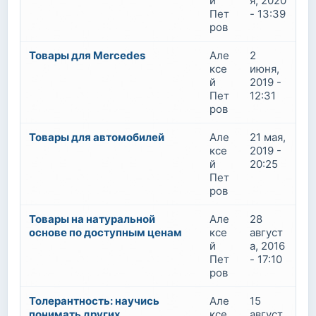
й
я, 2020
Пет
- 13:39
ров
Товары для Mercedes
Але
2
ксе
июня,
й
2019 -
Пет
12:31
ров
Товары для автомобилей
Але
21 мая,
ксе
2019 -
й
20:25
Пет
ров
Товары на натуральной
Але
28
основе по доступным ценам
ксе
август
й
а, 2016
Пет
- 17:10
ров
Толерантность: научись
Але
15
понимать других
ксе
август