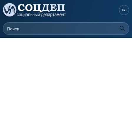
Перейти к
основному
16+
содержанию
Поиск
Форма поиска