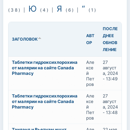
Ю
Я
“
(38)
|
(4)
|
(6)
|
(1)
ПОСЛЕ
АВТ
ДНЕЕ
ЗАГОЛОВОК
ОР
ОБНОВ
ЛЕНИЕ
Таблетки гидроксихлорохина
Але
27
от малярии на сайте Canada
ксе
август
Pharmacy
й
а, 2024
Пет
- 13:49
ров
Таблетки гидроксихлорохина
Але
27
от малярии на сайте Canada
ксе
август
Pharmacy
й
а, 2024
Пет
- 13:48
ров
Таиланд и Вьетнам ищут
Але
22 мая,