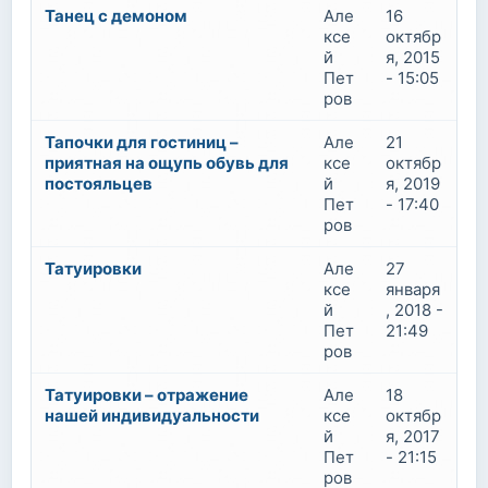
Танец с демоном
Але
16
ксе
октябр
й
я, 2015
Пет
- 15:05
ров
Тапочки для гостиниц –
Але
21
приятная на ощупь обувь для
ксе
октябр
постояльцев
й
я, 2019
Пет
- 17:40
ров
Татуировки
Але
27
ксе
января
й
, 2018 -
Пет
21:49
ров
Татуировки – отражение
Але
18
нашей индивидуальности
ксе
октябр
й
я, 2017
Пет
- 21:15
ров