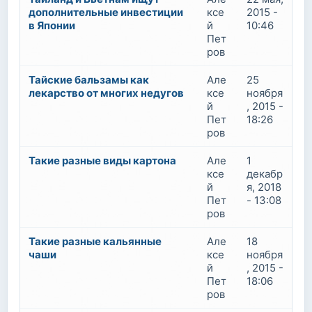
дополнительные инвестиции
ксе
2015 -
в Японии
й
10:46
Пет
ров
Тайские бальзамы как
Але
25
лекарство от многих недугов
ксе
ноября
й
, 2015 -
Пет
18:26
ров
Такие разные виды картона
Але
1
ксе
декабр
й
я, 2018
Пет
- 13:08
ров
Такие разные кальянные
Але
18
чаши
ксе
ноября
й
, 2015 -
Пет
18:06
ров