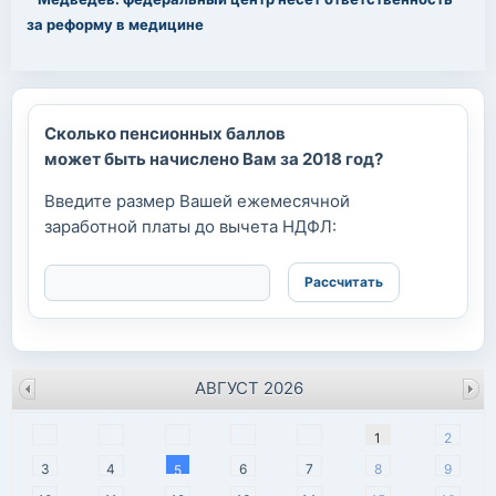
за реформу в медицине
Сколько пенсионных баллов
может быть начислено Вам за 2018 год?
Введите размер Вашей ежемесячной
заработной платы до вычета НДФЛ:
АВГУСТ 2026
пн
вт
ср
чт
пт
сб
вс
1
2
3
4
6
7
8
9
5