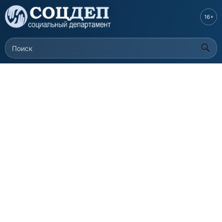
Перейти к
основному
16+
содержанию
Поиск
Форма поиска