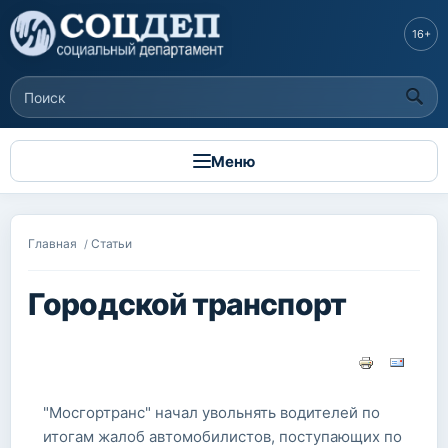
Перейти к
основному
16+
содержанию
Поиск
Форма поиска
Меню
Вы здесь
Главная
Статьи
/
Городской транспорт
"Мосгортранс" начал увольнять водителей по
итогам жалоб автомобилистов, поступающих по