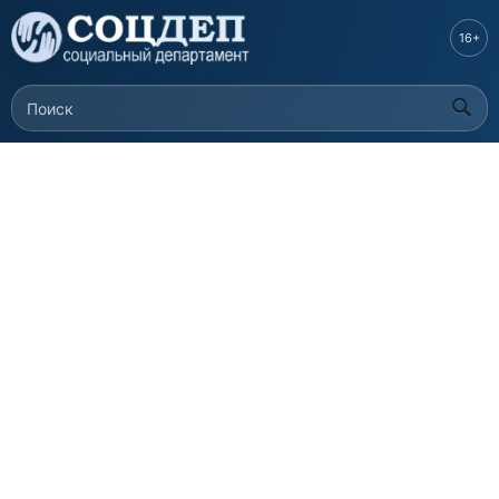
Перейти к
основному
16+
содержанию
Поиск
Форма поиска