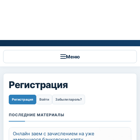
Меню
Регистрация
Главные вкладки
Регистрация
(активная вкладка)
Войти
Забыли пароль?
ПОСЛЕДНИЕ МАТЕРИАЛЫ
Онлайн заем с зачислением на уже
имеющуюся банковскую карту