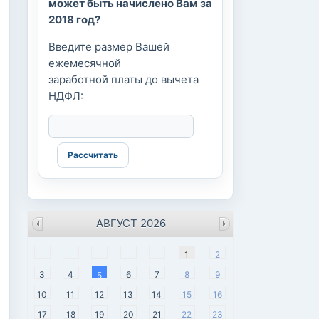
может быть начислено Вам за
2018 год?
Введите размер Вашей
ежемесячной
заработной платы до вычета
НДФЛ:
АВГУСТ 2026
пн
вт
ср
чт
пт
сб
вс
1
2
3
4
6
7
8
9
5
10
11
12
13
14
15
16
17
18
19
20
21
22
23