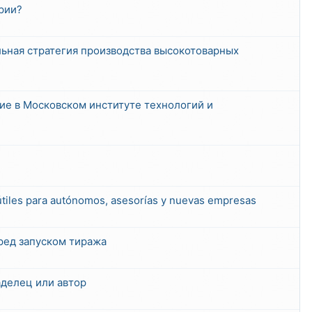
рии?
льная стратегия производства высокотоварных
е в Московском институте технологий и
útiles para autónomos, asesorías y nuevas empresas
ред запуском тиража
ладелец или автор