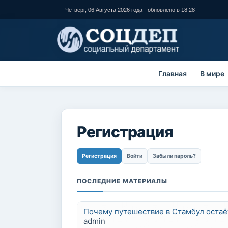
Перейти к
Четверг, 06 Августа 2026 года - обновлено в 18:28
основному
содержанию
Главная
В мире
Регистрация
Главные вкладки
Регистрация
(активная вкладка)
Войти
Забыли пароль?
ПОСЛЕДНИЕ МАТЕРИАЛЫ
Почему путешествие в Стамбул остаё
admin