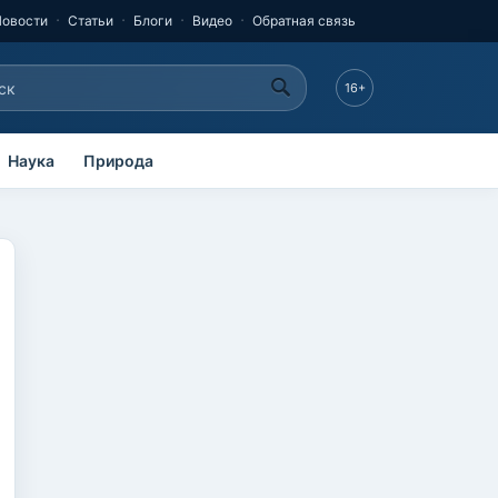
Новости
Статьи
Блоги
Видео
Обратная связь
к
16+
рма поиска
Наука
Природа