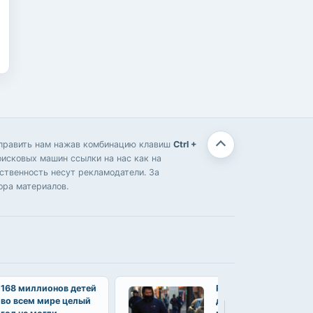
отправить нам нажав комбинацию клавиш
Ctrl +
оисковых машин ссылки на нас как на
твенность несут рекламодатели. За
ора материалов.
168 миллионов детей
Роботы-багги начали
во всем мире целый
доставлять еду