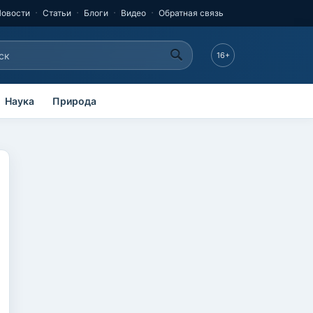
Новости
Статьи
Блоги
Видео
Обратная связь
к
16+
рма поиска
Наука
Природа