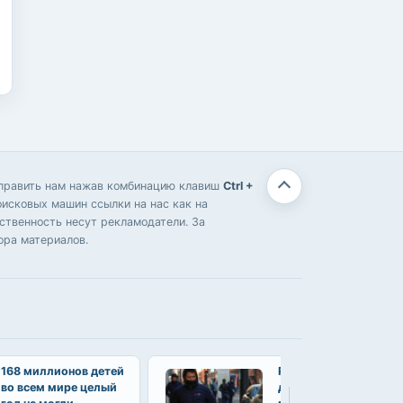
отправить нам нажав комбинацию клавиш
Ctrl +
оисковых машин ссылки на нас как на
твенность несут рекламодатели. За
ора материалов.
168 миллионов детей
Роботы-багги начали
во всем мире целый
доставлять еду